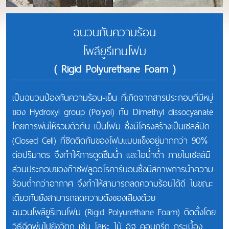
ฉนวนกันความร้อน
โพลียูรีเทนโฟม
( Rigid Polyurethane Foam )
เป็นฉนวนป้องกันความร้อน-เย็น ที่เกิดจากสารประกอบที่มีหมู่
ของ Hydroxyl group (Polyol) กับ Dimethyl dissocyanate
โดยการพ่นให้รวมตัวกัน เป็นโฟม ซึ่งมีโครงสร้างเป็นเซลล์ปิด
(Closed Cell) ที่ชิดติดกันของโฟมแบบแข็งอยู่มากกว่า 90%
ต่อปริมาตร จึงทำให้การดูดซึมนํ้า และไอนํ้าตํ่า ภายในเซลล์มี
ส่วนประกอบของก๊าซฟลูออโรคาร์บอนซึ่งมีสภาพการนำความ
ร้อนตํ่ากว่าอากาศ จึงทำให้สามารถลดความร้อนได้ดี ในขณะ
เดียวกันยังสามารถลดความดังของเสียงด้วย
ฉนวนโพลียูรีเทนโฟม (Rigid Polyurethane Foam) ติดตั้งโดย
วิธีฉีดพ่นไปยังวัตถุ เช่น โลหะ ไม้ อิฐ คอนกรีต กระเบื้อง