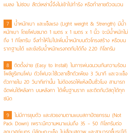
แมลง ไม่ชอบ สัตว์เหล่านี้จึงไม่เข้าไปทำรัง หรือทำลายตัวฉนวน
7
นํ้าหนักเบา และแข็งแรง (Light weight & Strength) มีนํ้า
หนักเบา โดยโฟมขนาด 1 เมตร x 1 เมตร x 1 นิ้ว จะมีนํ้าหนักไม่
ถึง 1 กิโลกรัม จึงทำให้ไม่ไปเพิ่มนํ้าหนักบนตัวโครงสร้าง หรือบน
รากฐานได้ และยังรับนํ้าหนักแรงกดทับได้ถึง 2.20 กิโลกรัม
8
ติดตั้งง่าย (Easy to Install) ในการพ่นฉนวนกันความร้อน
โพลียูรีเทนโฟม ตัวโฟมจะใช้เวลาเซ็ทตัวเพียง 3 วินาที และจะแข็ง
ตัวภายใน 20 วินาทีเท่านั้น ไม่ต้องรอให้แห้งเป็นชั่วโมง สามารถ
ฉีดพ่นใต้หลังคา บนหลังคา ใต้พื้นฐานราก และติดกับวัสดุได้ทุก
ชนิด
9
ไม่มีการยุบตัว และสวยงามตามแบบสถาปัตยกรรม (Not
Pack Down) เพราะมีความหนาแน่นถึง 35 – 50 กิโลกรัมต่อ
ลูกบาศก์เมตร มีลักษณะแข็ง ไม่เสื่อมสภาพ และสามารถขึ้นรูปได้