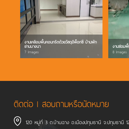
งานเคลือบพื้นคอนกรีตด้วยวัสดุอีพ็อกซี่ บ้านพัก
ย่านบางนา
งานซ่อมพื้
7 Images
8 Images
ติดต่อ l สอบถามหรือนัดหมาย
120 หมู่ที่ 3 ต.บ้านฉาง อ.เมืองปทุมธานี จ.ปทุมธานี 