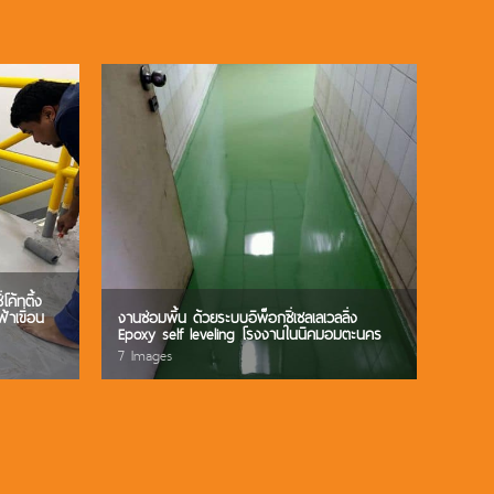
โค้ทติ้ง
้าเขื่อน
งานซ่อมพื้น ด้วยระบบอิพ็อกซี่เซลเลเวลลิ่ง
Epoxy self leveling โรงงานในนิคมอมตะนคร
7 Images