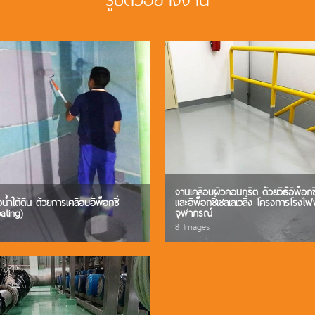
งานเคลือบผิวคอนกรีต ด้วยวิธ๊อีพ็อกซี่
น้ำใต้ดิน ด้วยการเคลือบอีพ็อกซี่
และอีพ็อกซี่เซลเลเวลิ่ง โครงการโรงไฟฟ
ating)
จุฬาภรณ์
8 Images