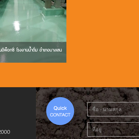
นอีพ็อกซี่ โรงงานน้ำดื่ม อำเภอบางเลน
12000