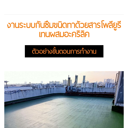
งานระบบกันซึมขนิดทาด้วยสารโพลียูรี
เทนผสมอะคริลิค
ตัวอย่างขั้นตอนการทำงาน