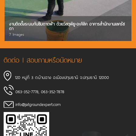
งานติดตั้งระบบกันซึมดาดฟ้า ด้วยวัสดุพียู-อะคิลิค อาคารสำนักงานเลครัช
ดา
7 Images
ติดต่อ l สอบถามหรือนัดหมาย
120 หมู่ที่ 3 ต.บ้านฉาง อ.เมืองปทุมธานี จ.ปทุมธานี 12000
063-352-7778
,
063-352-7878
info@jatgroundexpert.com