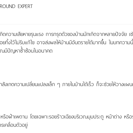
. GROUND EXPERT
จนเกิดความเสียหายรุนแรง การทรุดตัวของบ้านมักเกิดจากหลายปัจจัย เ
งไว้ไม่รีบแก้ไข อาจส่งผลให้บ้านมีอันตรายได้มากขึ้น ในบทความนี้เ
องคุณมีปัญหาซ้ำซ้อนในอนาคต
ากสังเกตความเปลี่ยนแปลงเล็ก ๆ ภายในบ้านได้เร็ว ก็จะช่วยให้วางแผ
ือฝ้าเพดาน โดยเฉพาะรอยร้าวเฉียงบริเวณมุมประตู หน้าต่าง หรือรอยแ
รเคลื่อนตัวอยู่