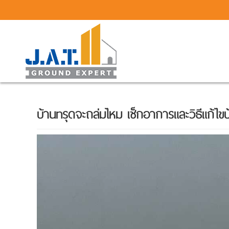
บ้านทรุดจะถล่มไหม เช็กอาการและวิธีแก้ไขบ