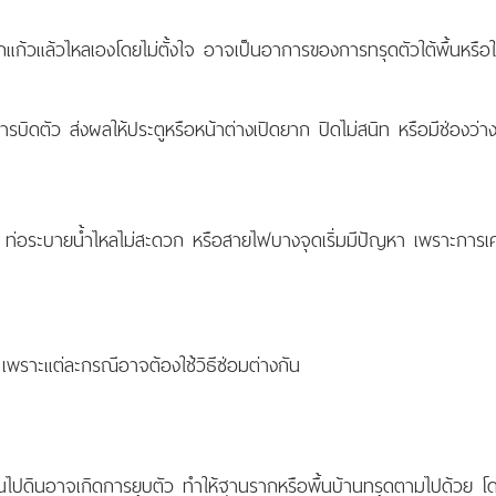
งลูกแก้วแล้วไหลเองโดยไม่ตั้งใจ อาจเป็นอาการของการทรุดตัวใต้พื้นหรื
การบิดตัว ส่งผลให้ประตูหรือหน้าต่างเปิดยาก ปิดไม่สนิท หรือมีช่องว่า
ึม ท่อระบายน้ำไหลไม่สะดวก หรือสายไฟบางจุดเริ่มมีปัญหา เพราะการเ
 เพราะแต่ละกรณีอาจต้องใช้วิธีซ่อมต่างกัน
วลาผ่านไปดินอาจเกิดการยุบตัว ทำให้ฐานรากหรือพื้นบ้านทรุดตามไปด้วย โด